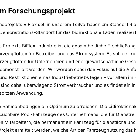
 im Forschungsprojekt
projekts BiFlex soll in unserem Teilvorhaben am Standort Rie
emonstrations-Standort für das bidirektionale Laden realisier
s Projekts BiFlex-Industrie ist die gesamtheitliche Erschließung
rzeugflotten für Betreiber und das Stromsystem. Es soll der k
hrzeugflotten für Unternehmen und energiewirtschaftliche Ges
 demonstriert werden.
Wir werden dabei den Fokus auf die Anf
 Restriktionen eines Industriebetriebs legen – vor allem im H
r sind dabei überwiegend Stromverbraucher und es findet ein In
tspitzen Anwendung.
sen Rahmenbedingen ein Optimum zu erreichen. Die bidirektion
ch buchbare Pool-Fahrzeuge des Unternehmens, die für Dienstre
 Mitarbeitern, die permanent ein Fahrzeug für dienstliche und
 Projekt ermittelt werden, welche Art der Fahrzeugnutzung das h